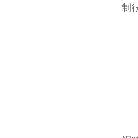
制
微
常
①
引
微