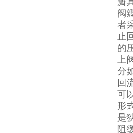
瓣
阀
者
止
的
上
分
回
可
形
是
阻