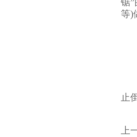
锯
等
预
介
①
止
上