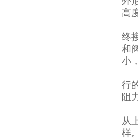
外
高
2
终
和
小
3
行
阻
流
从
样