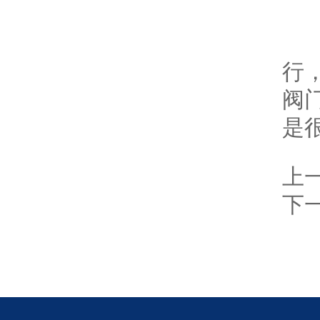
4
5
行
阀
是
上
下