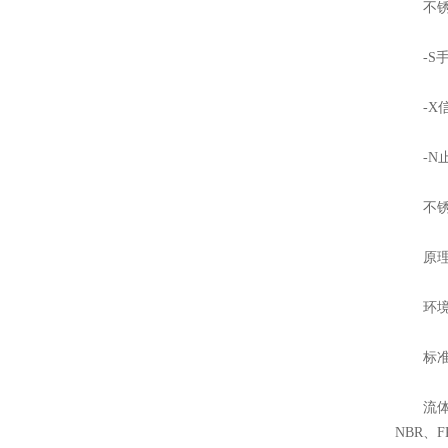
不锈钢
-S手
-X信
-N止
不锈钢
原理结
环境温度
标准电压
流体范围
NBR、F