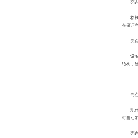
亮点二
格栅作
在保证
亮点三
设备采
结构，
亮点四
现代自
时自动
亮点五