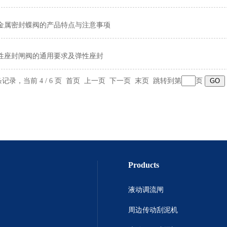
金属密封蝶阀的产品特点与注意事项
性座封闸阀的通用要求及弹性座封
 条记录，当前 4 / 6 页
首页
上一页
下一页
末页
跳转到第
页
Products
液动调流闸
周边传动刮泥机