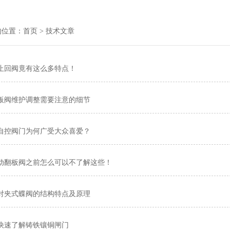
的位置：
首页
> 技术文章
止回阀竟有这么多特点！
板阀维护调整需要注意的细节
自控阀门为何广受大众喜爱？
动翻板阀之前怎么可以不了解这些！
对夹式蝶阀的结构特点及原理
快速了解铸铁镶铜闸门