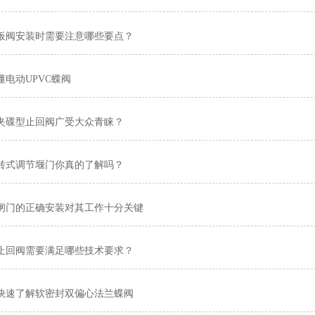
板阀安装时需要注意哪些要点？
懂电动UPVC蝶阀
夹碟型止回阀广受大众青睐？
转式调节堰门你真的了解吗？
闸门的正确安装对其工作十分关键
止回阀需要满足哪些技术要求？
快速了解软密封双偏心法兰蝶阀