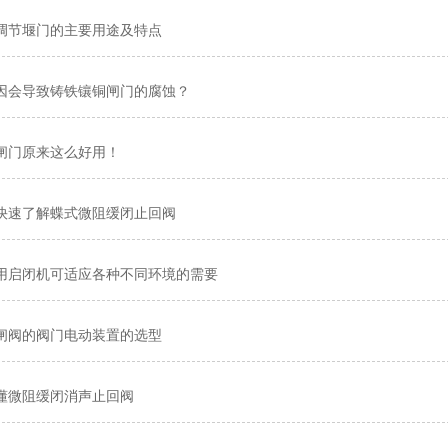
调节堰门的主要用途及特点
因会导致铸铁镶铜闸门的腐蚀？
闸门原来这么好用！
快速了解蝶式微阻缓闭止回阀
用启闭机可适应各种不同环境的需要
闸阀的阀门电动装置的选型
懂微阻缓闭消声止回阀